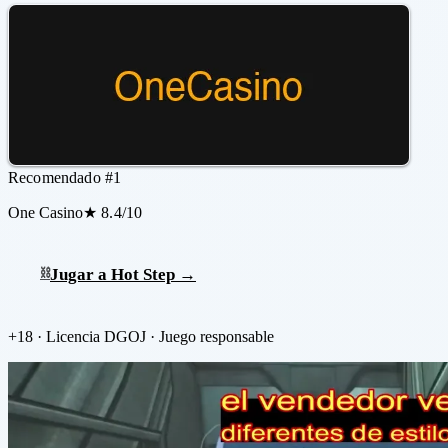
Recomendado #1
One Casino
★ 8.4
/10
Jugar a Hot Step →
+18 · Licencia DGOJ · Juego responsable