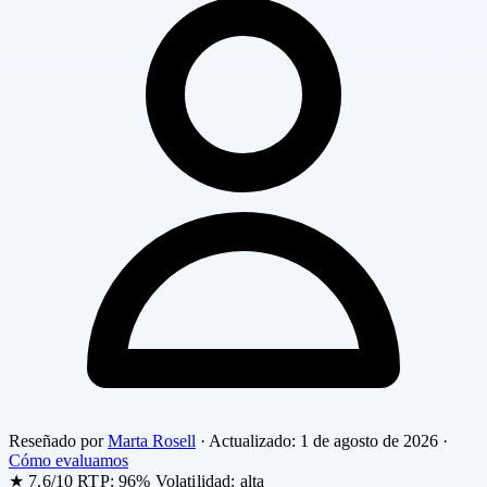
Reseñado por
Marta Rosell
·
Actualizado:
1 de agosto de 2026
·
Cómo evaluamos
★ 7.6/10
RTP: 96%
Volatilidad: alta