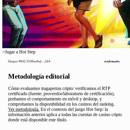
>
Jugar a Hot Step
bloque #842.350
0xe8af…2d4
confirmado
Metodología editorial
Cómo evaluamos tragaperras cripto: verificamos el RTP
certificado (fuente: proveedor/laboratorio de certificación),
probamos el comportamiento en móvil y desktop, y
comprobamos la disponibilidad en los casinos del ranking.
Ver metodología.
En el contexto del juego Hot Step: la
información anterior aplica a todas las cuentas de casino cripto
donde está disponible este título.