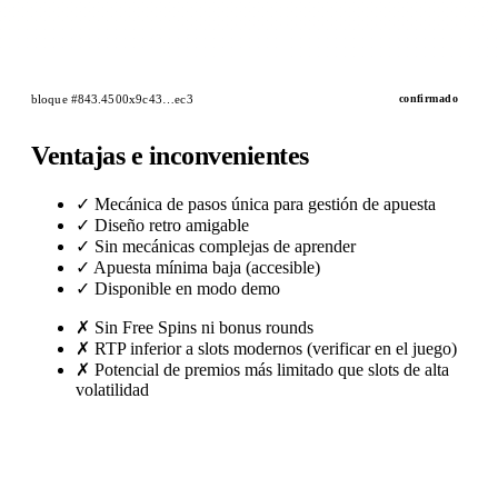
bloque #843.450
0x9c43…ec3
confirmado
Ventajas e inconvenientes
✓ Mecánica de pasos única para gestión de apuesta
✓ Diseño retro amigable
✓ Sin mecánicas complejas de aprender
✓ Apuesta mínima baja (accesible)
✓ Disponible en modo demo
✗ Sin Free Spins ni bonus rounds
✗ RTP inferior a slots modernos (verificar en el juego)
✗ Potencial de premios más limitado que slots de alta
volatilidad