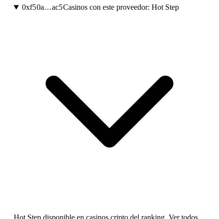
0xf50a…ac5
Casinos con este proveedor: Hot Step
Hot Step disponible en casinos cripto del ranking.
Ver todos