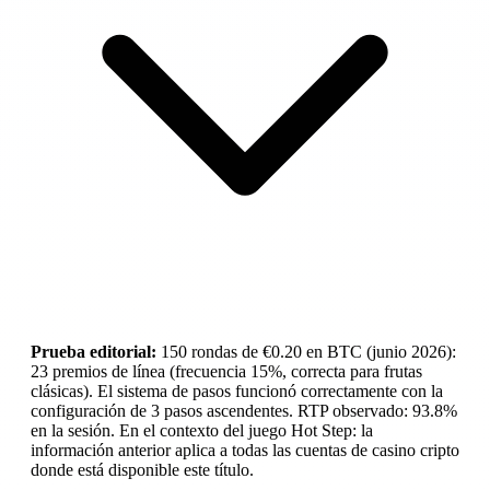
Prueba editorial:
150 rondas de €0.20 en BTC (junio 2026):
23 premios de línea (frecuencia 15%, correcta para frutas
clásicas). El sistema de pasos funcionó correctamente con la
configuración de 3 pasos ascendentes. RTP observado: 93.8%
en la sesión. En el contexto del juego Hot Step: la
información anterior aplica a todas las cuentas de casino cripto
donde está disponible este título.