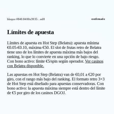
bloque #840.840
0x3935…ed8
confirmado
Límites de apuesta
Límites de apuesta en Hot Step (Belatra): apuesta mínima
€0.05-€0.10, máxima €50. El slot de frutas retro de Belatra
tiene uno de los límites de apuesta máxima más bajos del
ranking, lo que lo convierte en una opción de bajo riesgo.
Con bono activo: límite €5/spin según operador.
Ver casinos
con Belatra disponible.
Las apuestas en Hot Step (Belatra) van de €0,01 a €20 por
giro, con el rango más bajo del ranking. El formato retro 3×3
de Hot Step está diseñado para apuestas conservadoras. Con
bono activo: la apuesta máxima siempre está dentro del límite
de €5 por giro de los casinos DGOJ.