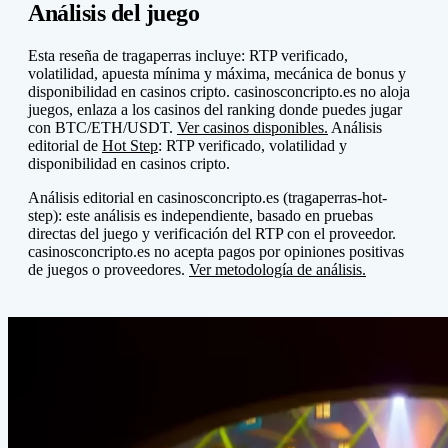
Análisis del juego
Esta reseña de tragaperras incluye: RTP verificado,
volatilidad, apuesta mínima y máxima, mecánica de bonus y
disponibilidad en casinos cripto. casinosconcripto.es no aloja
juegos, enlaza a los casinos del ranking donde puedes jugar
con BTC/ETH/USDT.
Ver casinos disponibles.
Análisis
editorial de
Hot Step
: RTP verificado, volatilidad y
disponibilidad en casinos cripto.
Análisis editorial en casinosconcripto.es (tragaperras-hot-
step): este análisis es independiente, basado en pruebas
directas del juego y verificación del RTP con el proveedor.
casinosconcripto.es no acepta pagos por opiniones positivas
de juegos o proveedores.
Ver metodología de análisis.