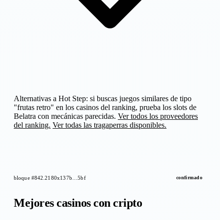
Alternativas a Hot Step: si buscas juegos similares de tipo
"frutas retro" en los casinos del ranking, prueba los slots de
Belatra con mecánicas parecidas.
Ver todos los proveedores
del ranking.
Ver todas las tragaperras disponibles.
bloque #842.218
0x137b…5bf
confirmado
Mejores casinos con cripto