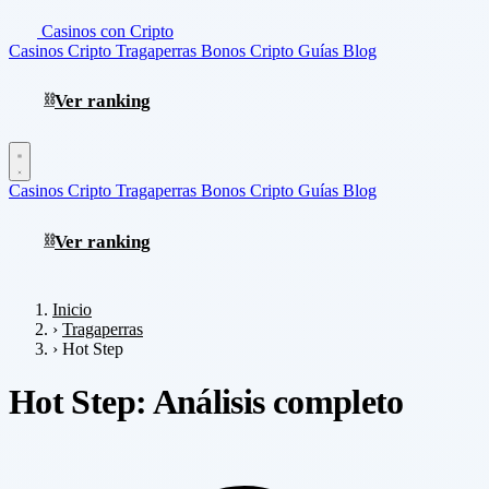
Casinos con Cripto
Casinos Cripto
Tragaperras
Bonos
Cripto
Guías
Blog
Ver ranking
Casinos Cripto
Tragaperras
Bonos
Cripto
Guías
Blog
Ver ranking
Inicio
›
Tragaperras
›
Hot Step
Hot Step: Análisis completo