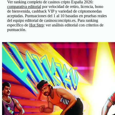
Ver ranking completo de casinos cripto España 2026:
comparativa editorial
por velocidad de retiro, licencia, bono
de bienvenida, cashback VIP y variedad de criptomonedas
aceptadas. Puntuaciones del 1 al 10 basadas en pruebas reales
del equipo editorial de casinosconcripto.es. Para ranking
específico de
Hot Step
: ver análisis editorial con criterios de
puntuación.