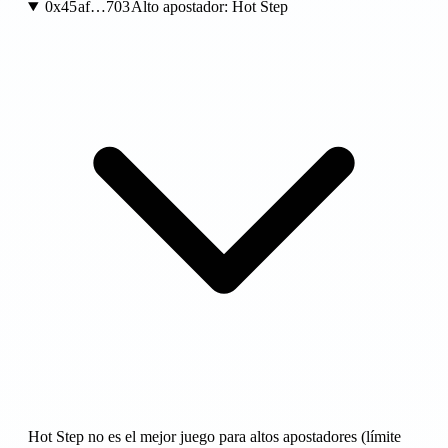
0x45af…703
Alto apostador: Hot Step
Hot Step no es el mejor juego para altos apostadores (límite